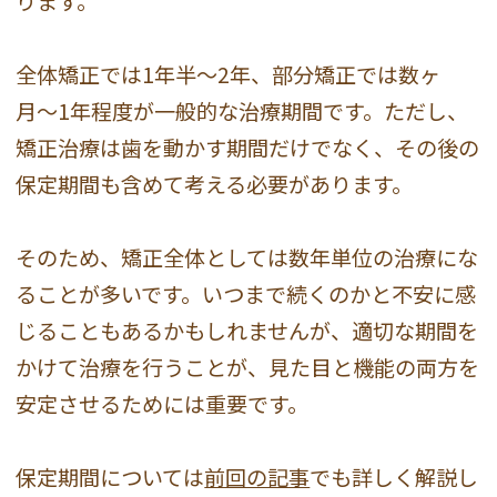
ります。
全体矯正では1年半〜2年、部分矯正では数ヶ
月〜1年程度が一般的な治療期間です。ただし、
矯正治療は歯を動かす期間だけでなく、その後の
保定期間も含めて考える必要があります。
そのため、矯正全体としては数年単位の治療にな
ることが多いです。いつまで続くのかと不安に感
じることもあるかもしれませんが、適切な期間を
かけて治療を行うことが、見た目と機能の両方を
安定させるためには重要です。
保定期間については
前回の記事
でも詳しく解説し