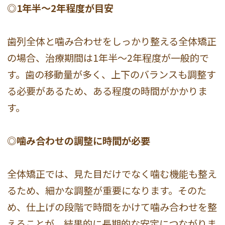
◎1年半〜2年程度が目安
歯列全体と噛み合わせをしっかり整える全体矯正
の場合、治療期間は1年半〜2年程度が一般的で
す。歯の移動量が多く、上下のバランスも調整す
る必要があるため、ある程度の時間がかかりま
す。
◎噛み合わせの調整に時間が必要
全体矯正では、見た目だけでなく噛む機能も整え
るため、細かな調整が重要になります。そのた
め、仕上げの段階で時間をかけて噛み合わせを整
えることが、結果的に長期的な安定につながりま