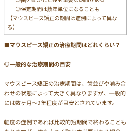
◎保定期間は数年単位になることも
【マウスピース矯正の期間は症例によって異な
る】
■マウスピース矯正の治療期間はどれくらい？
◎一般的な治療期間の目安
マウスピース矯正の治療期間は、歯並びや噛み合
わせの状態によって大きく異なりますが、一般的
には数ヶ月〜2年程度が目安とされています。
軽度の症例であれば比較的短期間で終わることも