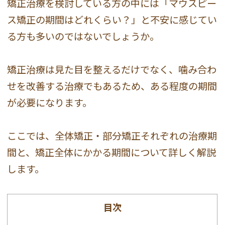
矯正治療を検討している方の中には「マウスピー
ス矯正の期間はどれくらい？」と不安に感じてい
る方も多いのではないでしょうか。
矯正治療は見た目を整えるだけでなく、噛み合わ
せを改善する治療でもあるため、ある程度の期間
が必要になります。
ここでは、全体矯正・部分矯正それぞれの治療期
間と、矯正全体にかかる期間について詳しく解説
します。
目次