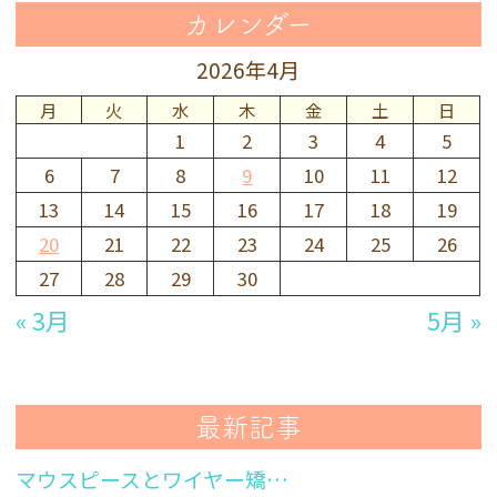
カレンダー
2026年4月
月
火
水
木
金
土
日
1
2
3
4
5
6
7
8
9
10
11
12
13
14
15
16
17
18
19
20
21
22
23
24
25
26
27
28
29
30
« 3月
5月 »
最新記事
マウスピースとワイヤー矯…