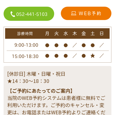
052-441-5103
月
火
水
木
金
土
日
診療時間
9:00-13:00
●
●
●
／
●
●
／
●
●
●
／
●
★
／
15:00-18:30
[休診日] 木曜・日曜・祝日
★14：30～18：30
【ご予約にあたってのご案内】
当院のWEB予約システムは患者様に無料でご
利用いただけます。ご予約のキャンセル・変
更は、お電話またはWEB予約よりご連絡くだ