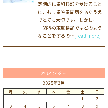
定期的に歯科検診を受けること
は、むし歯や歯周病を防ぐうえ
でとても大切です。 しかし、
「歯科の定期検診ではどのよう
なことをするの…
[read more]
カレンダー
2025年3月
月
火
水
木
金
土
日
1
2
3
4
5
6
7
8
9