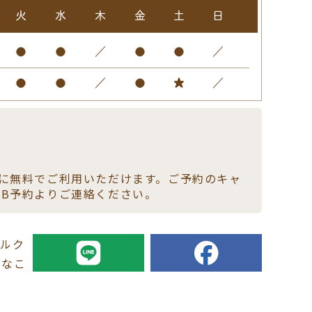
火
水
木
金
土
日
●
●
／
●
●
／
●
●
／
●
★
／
様に無料でご利用いただけます。ご予約のキャ
EB予約よりご連絡ください。