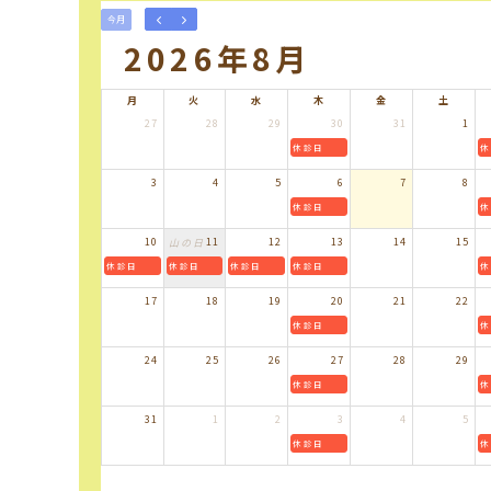
今月
2026年8月
月
火
水
木
金
土
27
28
29
30
31
1
休診日
休
3
4
5
6
7
8
休診日
休
10
11
12
13
14
15
山の日
休診日
休診日
休診日
休診日
休
17
18
19
20
21
22
休診日
休
24
25
26
27
28
29
休診日
休
31
1
2
3
4
5
休診日
休