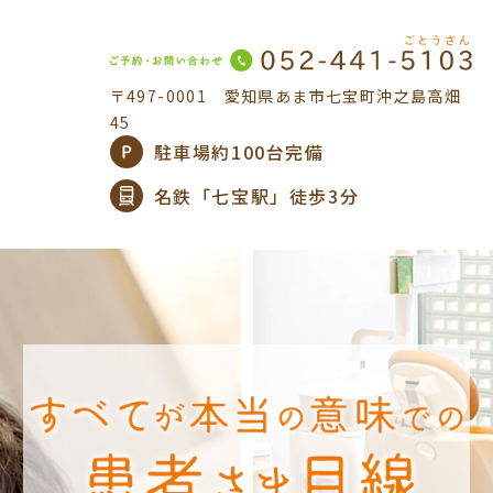
〒497-0001
愛知県あま市七宝町沖之島高畑
45
駐車場約100台完備
名鉄「七宝駅」徒歩3分