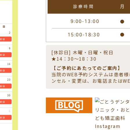
月
診療時間
9:00-13:00
●
日
15:00-18:30
●
2
診日
9
[休診日] 木曜・日曜・祝日
診日
★14：30～18：30
16
【ご予約にあたってのご案内】
診日
当院のWEB予約システムは患者
ンセル・変更は、お電話またはW
23
診日
30
診日
6
診日