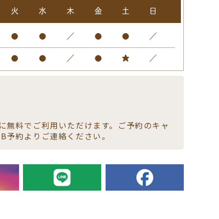
火
水
木
金
土
日
●
●
／
●
●
／
●
●
／
●
★
／
様に無料でご利用いただけます。ご予約のキャ
EB予約よりご連絡ください。