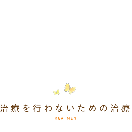
明けは8月15日（金曜日）からになります。 診療時間は、午
(最終受付18:00) です。よろしくお願い致します。
(火)研修会参加のため 休診とさせていただきます。 ご不
す。 明後日6/18(水)から通常通り診療いたします。 
クリニックです。【ゴールデンウィーク休診のお知らせ】
月3日（土曜日）～5月6日（火曜日）は休診日となります
療になります。診療時間は、午前9:00〜12:30(最終受付1
しくお願いいたします。
治療を行わないための治
TREATMENT