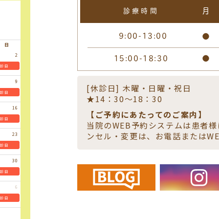
月
診療時間
9:00-13:00
●
日
15:00-18:30
●
2
診日
9
[休診日] 木曜・日曜・祝日
診日
★14：30～18：30
16
【ご予約にあたってのご案内】
診日
当院のWEB予約システムは患者
ンセル・変更は、お電話またはW
23
診日
30
診日
6
診日