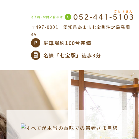
〒497-0001
愛知県あま市七宝町沖之島高畑
45
駐車場約100台完備
名鉄「七宝駅」徒歩3分