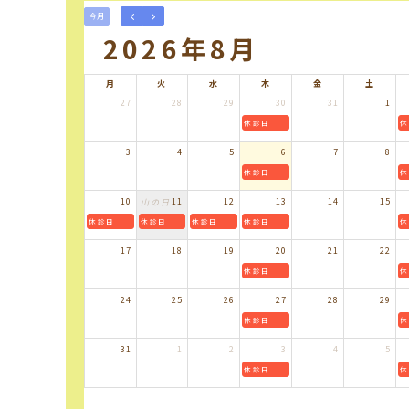
今月
2026年8月
月
火
水
木
金
土
27
28
29
30
31
1
休診日
休
3
4
5
6
7
8
休診日
休
10
11
12
13
14
15
山の日
休診日
休診日
休診日
休診日
休
17
18
19
20
21
22
休診日
休
24
25
26
27
28
29
休診日
休
31
1
2
3
4
5
休診日
休