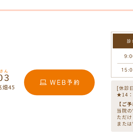
診
9:0
15:
高畑45
[休診
★14：
【ご予
当院の
ただけ
または