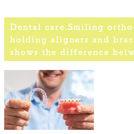
Dental care.Smiling ortho
holding aligners and brac
shows the difference bet