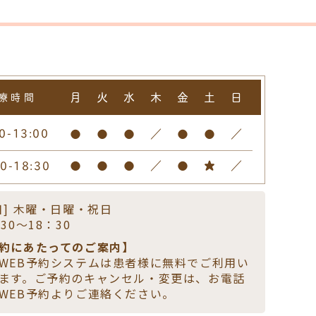
月
火
水
木
金
土
日
療時間
0-13:00
●
●
●
／
●
●
／
00-18:30
●
●
●
／
●
★
／
日] 木曜・日曜・祝日
30～18：30
約にあたってのご案内】
WEB予約システムは患者様に無料でご利用い
ます。ご予約のキャンセル・変更は、お電話
WEB予約よりご連絡ください。