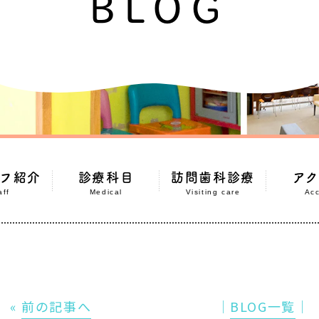
BLOG
フ紹介
診療科目
訪問歯科診療
ア
aff
Medical
Visiting care
Ac
«
前の記事へ
│
BLOG一覧
│