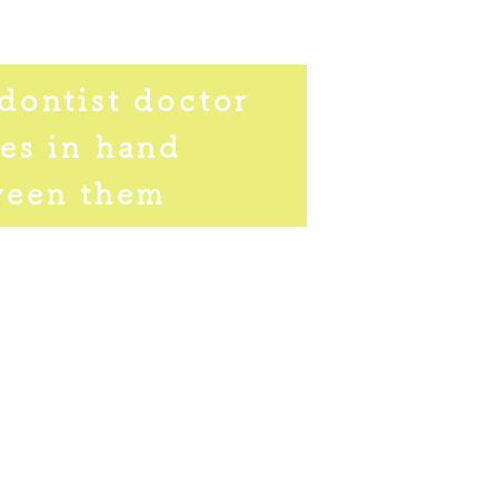
dontist doctor
es in hand
ween them