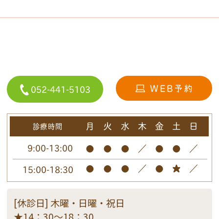
052-441-5103
月
火
水
木
金
土
日
診療時間
9:00-13:00
●
●
●
／
●
●
／
●
●
●
／
●
★
／
15:00-18:30
[休診日] 木曜・日曜・祝日
★14：30～18：30