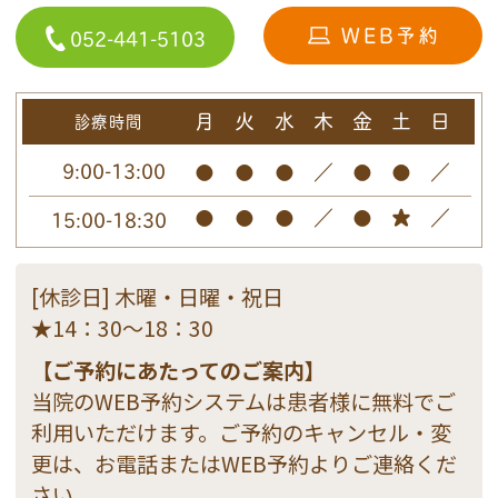
052-441-5103
月
火
水
木
金
土
日
診療時間
9:00-13:00
●
●
●
／
●
●
／
●
●
●
／
●
★
／
15:00-18:30
[休診日] 木曜・日曜・祝日
★14：30～18：30
【ご予約にあたってのご案内】
当院のWEB予約システムは患者様に無料でご
利用いただけます。ご予約のキャンセル・変
更は、お電話またはWEB予約よりご連絡くだ
さい。