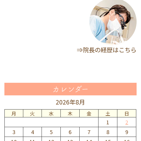
⇒院長の経歴はこちら
カレンダー
2026年8月
月
火
水
木
金
土
日
1
2
3
4
5
6
7
8
9