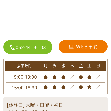
052-441-5103
月
火
水
木
金
土
日
診療時間
9:00-13:00
●
●
●
／
●
●
／
●
●
●
／
●
★
／
15:00-18:30
[休診日] 木曜・日曜・祝日