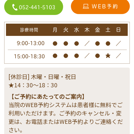
052-441-5103
月
火
水
木
金
土
日
診療時間
9:00-13:00
●
●
●
／
●
●
／
●
●
●
／
●
★
／
15:00-18:30
[休診日] 木曜・日曜・祝日
★14：30～18：30
【ご予約にあたってのご案内】
当院のWEB予約システムは患者様に無料でご
利用いただけます。ご予約のキャンセル・変
更は、お電話またはWEB予約よりご連絡くだ
さい。